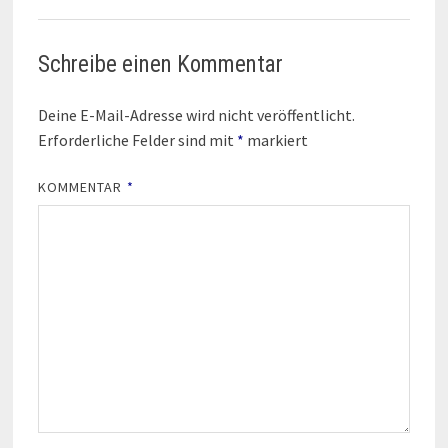
b
l
s
g
e
o
A
r
n
o
p
a
Schreibe einen Kommentar
k
p
m
Deine E-Mail-Adresse wird nicht veröffentlicht.
Erforderliche Felder sind mit
*
markiert
KOMMENTAR
*