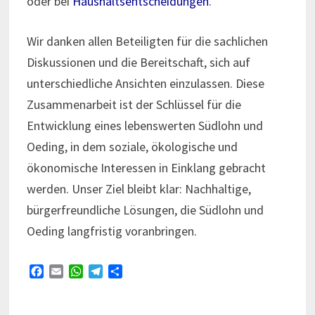
oder bei
Haushaltsentscheidungen
.
Wir danken allen Beteiligten für die sachlichen
Diskussionen und die Bereitschaft, sich auf
unterschiedliche Ansichten einzulassen. Diese
Zusammenarbeit ist der Schlüssel für die
Entwicklung eines lebenswerten Südlohn und
Oeding, in dem soziale, ökologische und
ökonomische Interessen in Einklang gebracht
werden. Unser Ziel bleibt klar: Nachhaltige,
bürgerfreundliche Lösungen, die Südlohn und
Oeding langfristig voranbringen.
F
E
W
T
T
a
m
h
e
e
c
a
a
l
i
e
i
t
e
l